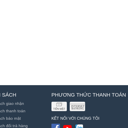
H SÁCH
PHƯƠNG THỨC THANH TOÁN
ách giao nhận
ch thanh toán
ách bảo mật
KẾT NỐI VỚI CHÚNG TÔI
ch đổi trả hàng