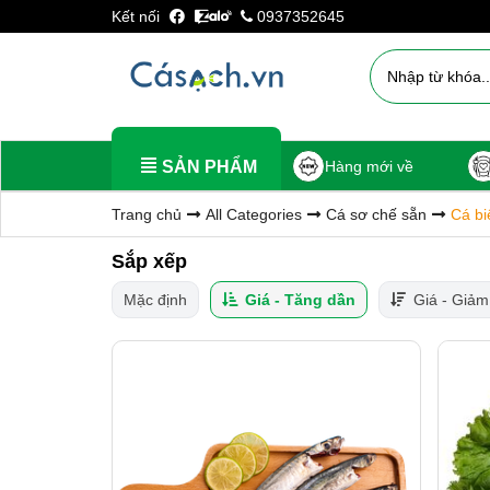
Kết nối
0937352645
SẢN PHẨM
Hàng mới về
Trang chủ
All Categories
Cá sơ chế sẵn
Cá bi
Sắp xếp
Mặc định
Giá - Tăng dần
Giá - Giảm