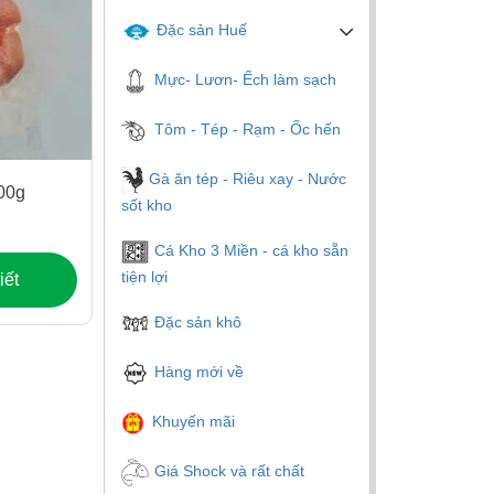
Đặc sản Huế
Mực- Lươn- Ếch làm sạch
Tôm - Tép - Rạm - Ốc hến
Gà ăn tép - Riêu xay - Nước
500g
sốt kho
Cá Kho 3 Miền - cá kho sẵn
tiện lợi
iết
Đặc sản khô
Hàng mới về
Khuyến mãi
Giá Shock và rất chất