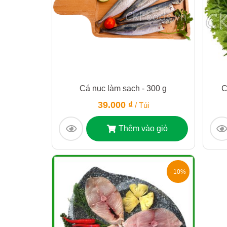
Cá nục làm sạch - 300 g
C
39.000 ₫
/ Túi
Thêm vào giỏ
- 10%