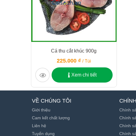
Cá thu cắt khúc 900g
225.000 ₫
/ Túi
Xem chi tiết
VỀ CHÚNG TÔI
CHÍN
Giới thiệu
Chính s
Cam kết chất lượng
Chính sá
Liên hệ
Chính s
Tuyển dụng
Chính sá