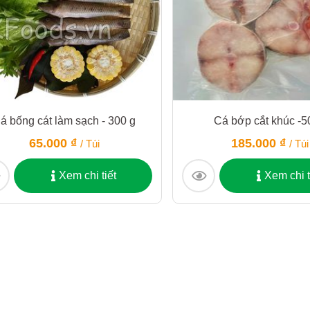
á bống cát làm sạch - 300 g
Cá bớp cắt khúc -
65.000 ₫
185.000 ₫
/ Túi
/ Túi
Xem chi tiết
Xem chi t