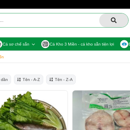
Cá sơ chế sẵn
Cá Kho 3 Miền - cá kho sẵn tiện lợi
ển
 dần
Tên - A-Z
Tên - Z-A