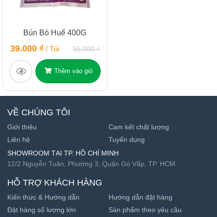
Bún Bò Huế 400G
39.000 ₫
/ Túi
55.000 ₫
Thêm vào giỏ
VỀ CHÚNG TÔI
Giới thiệu
Cam kết chất lượng
Liên hệ
Tuyển dụng
SHOWROOM TẠI TP. HỒ CHÍ MINH
12/2 Nguyễn Tuân, Phường 3, Quận Gò Vấp, TP. HCM
HỖ TRỢ KHÁCH HÀNG
Kiến thức & Hướng dẫn
Hướng dẫn đặt hàng
Đặt hàng số lượng lớn
Sản phẩm theo yêu cầu