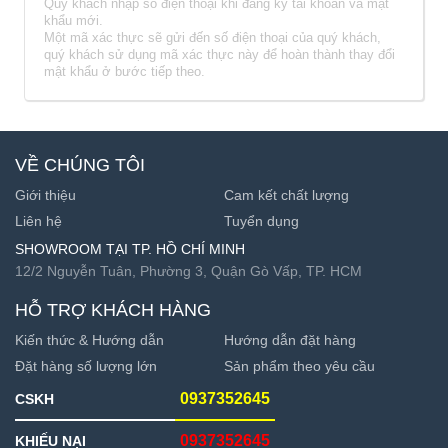
Quý khách nhập số điện thoại khi đăng ký tài khoản và mật
khẩu mới.
Một mã xác thực sẽ gửi đến số điện thoại của quý khách,
quý khách sử dụng mã xác thực này để hoàn thành thay đổi
mật khẩu ở bước tiếp theo.
VỀ CHÚNG TÔI
Giới thiệu
Cam kết chất lượng
Liên hệ
Tuyển dụng
SHOWROOM TẠI TP. HỒ CHÍ MINH
12/2 Nguyễn Tuân, Phường 3, Quận Gò Vấp, TP. HCM
HỖ TRỢ KHÁCH HÀNG
Kiến thức & Hướng dẫn
Hướng dẫn đặt hàng
Đặt hàng số lượng lớn
Sản phẩm theo yêu cầu
0937352645
CSKH
0937352645
KHIẾU NẠI