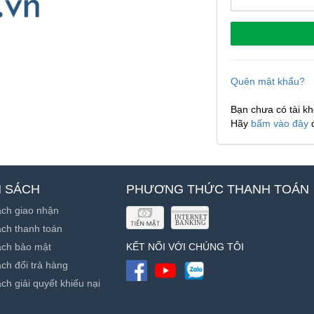
Quên mật khẩu?
Bạn chưa có tài k
Hãy
bấm vào đây
H SÁCH
PHƯƠNG THỨC THANH TOÁN
ách giao nhận
ch thanh toán
ách bảo mật
KẾT NỐI VỚI CHÚNG TÔI
ch đổi trả hàng
ch giải quyết khiếu nại