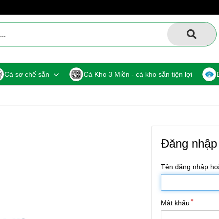
Cá sơ chế sẵn
Cá Kho 3 Miền - cá kho sẵn tiện lợi
Đăng nhập
Tên đăng nhập hoặ
Mật khẩu