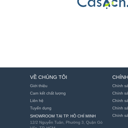
VỀ CHÚNG TÔI
CHÍN
Giới thiệu
Chính s
Cam kết chất lượng
Chính sá
Liên hệ
Chính s
Tuyển dụng
Chính sá
Chính sá
SHOWROOM TẠI TP. HỒ CHÍ MINH
12/2 Nguyễn Tuân, Phường 3, Quận Gò