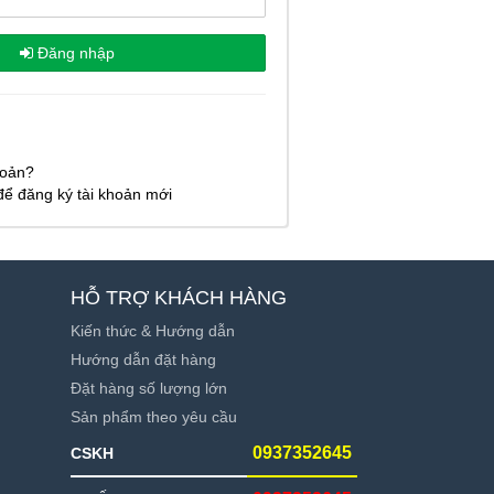
Đăng nhập
hoản?
để đăng ký tài khoản mới
HỖ TRỢ KHÁCH HÀNG
Kiến thức & Hướng dẫn
Hướng dẫn đặt hàng
Đặt hàng số lượng lớn
Sản phẩm theo yêu cầu
0937352645
CSKH